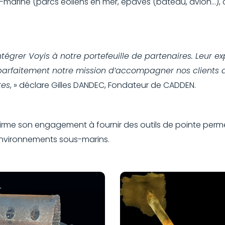
s-marine (parcs éoliens en mer, épaves (bateau, avion…),
égrer Voyis à notre portefeuille de partenaires. Leur ex
parfaitement notre mission d’accompagner nos clients a
tes
, » déclare Gilles DANDEC, Fondateur de CADDEN.
rme son engagement à fournir des outils de pointe permet
environnements sous-marins.