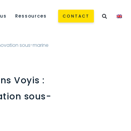
us
Ressources
CONTACT
innovation sous-marine
ns Voyis :
ation sous-