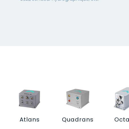
Atlans
Quadrans
Oct